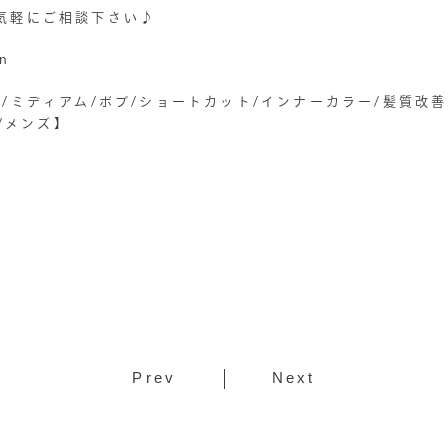
気軽にご相談下さい♪
on
/ミディアム/ボブ/ショートカット/インナーカラー/髪質改
屋/メンズ】
Prev
Next