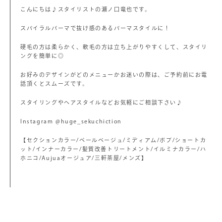
こんにちは♪スタイリストの瀬ノ口竜也です。
スパイラルパーマで抜け感のあるパーマスタイルに！
硬毛の方は柔らかく、軟毛の方は立ち上がりやすくして、スタイリ
ングを簡単に◎
お好みのデザインがどのメニューかお迷いの際は、ご予約前にお電
話頂くとスムーズです。
スタイリングやヘアスタイルなどお気軽にご相談下さい♪
Instagram @huge_sekuchiction
【セクションカラー/ペールベージュ/ミディアム/ボブ/ショートカ
ット/インナーカラー/髪質改善トリートメント/イルミナカラー/ハ
ホニコ/Aujuaオージュア/三軒茶屋/メンズ】