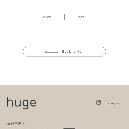
Prev
Next
Back to list
Instagram
三軒茶屋店