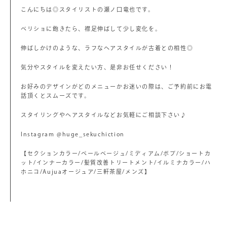
こんにちは◎スタイリストの瀬ノ口竜也です。
ベリショに飽きたら、襟足伸ばして少し変化を。
伸ばしかけのような、ラフなヘアスタイルが古着との相性◎
気分やスタイルを変えたい方、是非お任せください！
お好みのデザインがどのメニューかお迷いの際は、ご予約前にお電
話頂くとスムーズです。
スタイリングやヘアスタイルなどお気軽にご相談下さい♪
Instagram @huge_sekuchiction
【セクションカラー/ペールベージュ/ミディアム/ボブ/ショートカ
ット/インナーカラー/髪質改善トリートメント/イルミナカラー/ハ
ホニコ/Aujuaオージュア/三軒茶屋/メンズ】