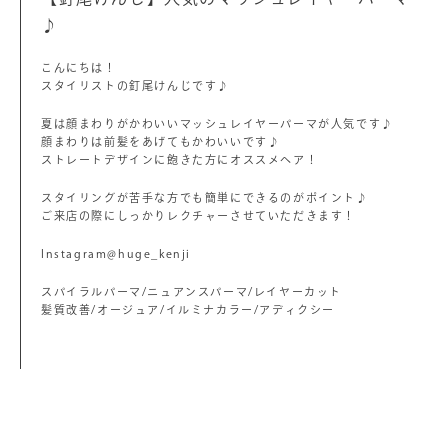
♪
こんにちは！
スタイリストの釘尾けんじです♪
夏は顔まわりがかわいいマッシュレイヤーパーマが人気です♪
顔まわりは前髪をあげてもかわいいです♪
ストレートデザインに飽きた方にオススメヘア！
スタイリングが苦手な方でも簡単にできるのがポイント♪
ご来店の際にしっかりレクチャーさせていただきます！
Instagram@huge_kenji
スパイラルパーマ/ニュアンスパーマ/レイヤーカット
髪質改善/オージュア/イルミナカラー/アディクシー