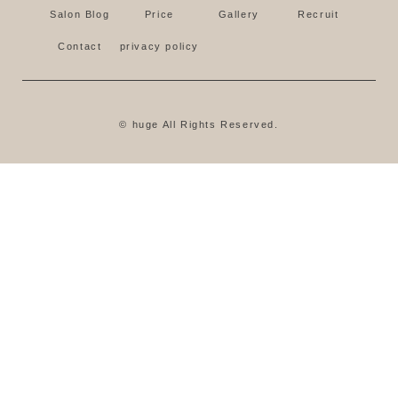
Salon Blog
Price
Gallery
Recruit
Contact
privacy policy
© huge All Rights Reserved.