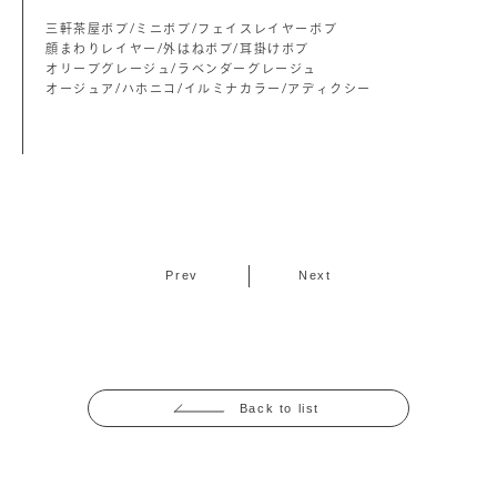
三軒茶屋ボブ/ミニボブ/フェイスレイヤーボブ
顔まわりレイヤー/外はねボブ/耳掛けボブ
オリーブグレージュ/ラベンダーグレージュ
オージュア/ハホニコ/イルミナカラー/アディクシー
Prev
Next
Back to list