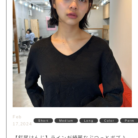
Feb
Short
Medium
Long
Color
Perm
17,2024
【釘尾けんじ】ラインが綺麗なぷつっとボブ♪