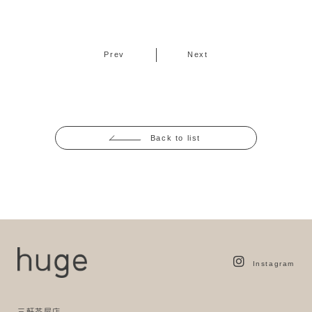
Prev
Next
Back to list
Instagram
三軒茶屋店