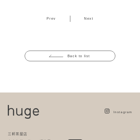
Prev
Next
Back to list
Instagram
三軒茶屋店