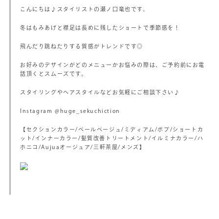
こんにちは♪スタイリストの瀬ノ口竜也です。
冬はもみあげと襟足は長めに残したショートで季節感を！
飛んだり跳ねたりする質感がトレンドです◎
お好みのデザインがどのメニューかお悩みの際は、ご予約前にお電
話頂くとスムーズです。
スタイリングやヘアスタイルなどお気軽にご相談下さい♪
Instagram @huge_sekuchiction
【セクションカラー/ペールベージュ/ミディアム/ボブ/ショートカ
ット/インナーカラー/髪質改善トリートメント/イルミナカラー/ハ
ホニコ/Aujuaオージュア/三軒茶屋/メンズ】