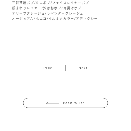
三軒茶屋ボブ/ミニボブ/フェイスレイヤーボブ
顔まわりレイヤー/外はねボブ/耳掛けボブ
オリーブグレージュ/ラベンダーグレージュ
オージュア/ハホニコ/イルミナカラー/アディクシー
Prev
Next
Back to list