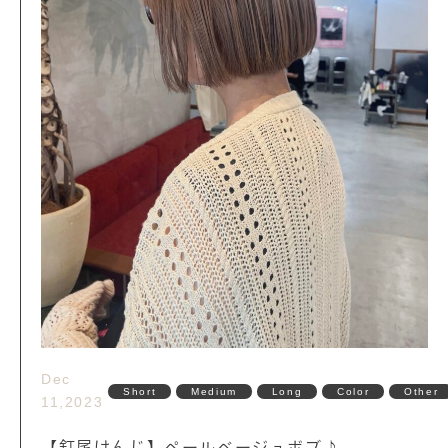
Dec
Short
Medium
Long
Color
Other
11,2023
【釘尾けんじ】ペールベージュボブ♪