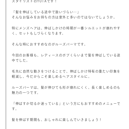
スタイリストのYUTAです！
「髪を伸ばしている途中で扱いづらい…」
そんなお悩みをお持ちの方は意外と多いのではないでしょうか。
特にメンズヘアは、伸ばしかけの時期が一番シルエットが崩れやす
く、セットもしづらくなります。
そんな時におすすめなのがルーズパーマです。
今回のお客様も、レディースのボブくらいまで髪を伸ばしている途
中でした。
毛先に自然な動きをつけることで、伸ばしかけ特有の重たい印象を
軽減し、今だからこそ楽しめるヘアスタイルに。
ルーズパーマは、髪が伸びても形が崩れにくく、長く楽しめるのも
魅力の一つです。
「伸ばすか切るか迷っている」という方にもおすすめのメニューで
す。
髪を伸ばす期間も、おしゃれに楽しんでいきましょう！