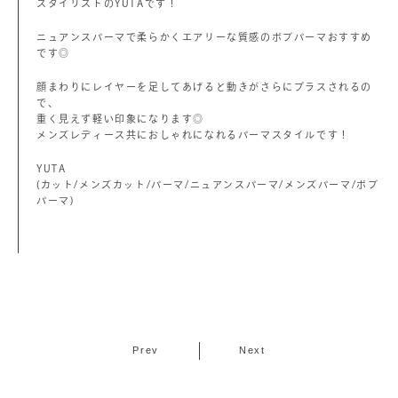
スタイリストのYUTAです！
ニュアンスパーマで柔らかくエアリーな質感のボブパーマおすすめ
です◎
顔まわりにレイヤーを足してあげると動きがさらにプラスされるの
で、
重く見えず軽い印象になります◎
メンズレディース共におしゃれになれるパーマスタイルです！
YUTA
(カット/メンズカット/パーマ/ニュアンスパーマ/メンズパーマ/ボブ
パーマ)
Prev
Next