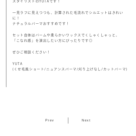
スタイリストのYUTAです！
一見ラフに見えつつも、計算された毛流れでシルエットはきれい
に！
ナチュラルパーマおすすめです！
セット自体はバームや柔らかいワックスでくしゃくしゃっと。
「こなれ感」を演出したい方にぴったりです◎
ぜひご相談ください！
YUTA
(くせ毛風ショート/ニュアンスパーマ/刈り上げなし/カットパーマ)
Prev
Next