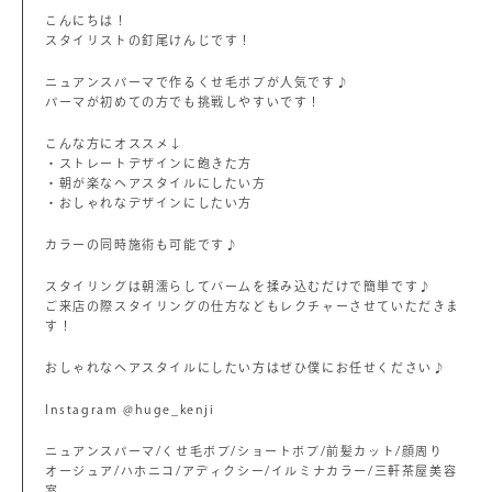
こんにちは！
スタイリストの釘尾けんじです！
ニュアンスパーマで作るくせ毛ボブが人気です♪
パーマが初めての方でも挑戦しやすいです！
こんな方にオススメ↓
・ストレートデザインに飽きた方
・朝が楽なヘアスタイルにしたい方
・おしゃれなデザインにしたい方
カラーの同時施術も可能です♪
スタイリングは朝濡らしてバームを揉み込むだけで簡単です♪
ご来店の際スタイリングの仕方などもレクチャーさせていただきま
す！
おしゃれなヘアスタイルにしたい方はぜひ僕にお任せください♪
Instagram @huge_kenji
ニュアンスパーマ/くせ毛ボブ/ショートボブ/前髪カット/顔周り
オージュア/ハホニコ/アディクシー/イルミナカラー/三軒茶屋美容
室