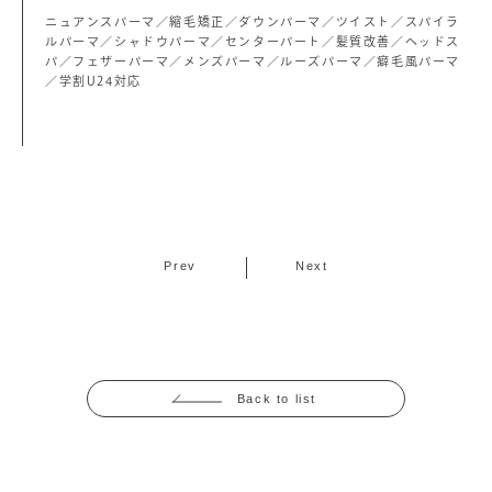
ニュアンスパーマ／縮毛矯正／ダウンパーマ／ツイスト／スパイラ
ルパーマ／シャドウパーマ／センターパート／髪質改善／ヘッドス
パ／フェザーパーマ／メンズパーマ／ルーズパーマ／癖毛風パーマ
／学割U24対応
Prev
Next
Back to list