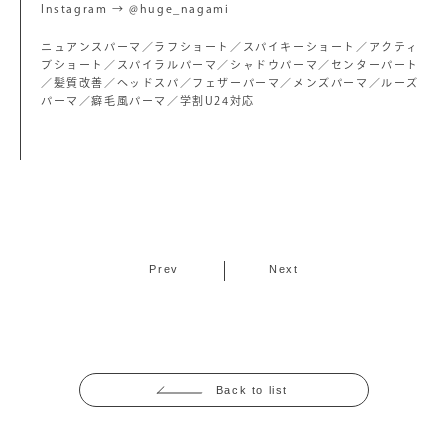
Instagram → @huge_nagami
ニュアンスパーマ／ラフショート／スパイキーショート／アクティ
ブショート／スパイラルパーマ／シャドウパーマ／センターパート
／髪質改善／ヘッドスパ／フェザーパーマ／メンズパーマ／ルーズ
パーマ／癖毛風パーマ／学割U24対応
Prev
Next
Back to list