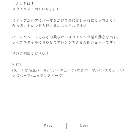
こんにちは！
スタイリストのYUTAです！
ミディアムヘアにパーマをかけて楽におしゃれにカッコよく！
今っぽいトレンドも押さえたスタイルです◎
バームやムースでなどの柔らかいスタイリング剤め動きを出す。
ライフスタイルに合わせてアレンジできる万能ショートです！
ぜひご相談ください！
YUTA
(ス くせ毛風パーマ/ミディアムヘア/ボブパーマ/メンズカット/メ
ンズパーマ/ニュアンスパーマ)
Prev
Next