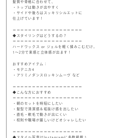
髪質や骨格に合わせて、
・トップは動きが出やすく
・サイドや後ろはスッキリシルエットに
仕上げています！
＝＝＝＝＝＝＝＝＝＝＝＝＝＝＝＝＝＝
◆スタイリングはどうするの？
＝＝＝＝＝＝＝＝＝＝＝＝＝＝＝＝＝＝
ハードワックス or ジェルを軽く揉みこむだけ。
1～2分で束感と立体感が出ます！
おすすめアイテム：
・モデニカ4
・アリミノダンスロッキンムーヴ など
＝＝＝＝＝＝＝＝＝＝＝＝＝＝＝＝＝＝
◆こんな方におすすめ
＝＝＝＝＝＝＝＝＝＝＝＝＝＝＝＝＝＝
・朝のセットを時短にしたい
・髪型で清潔感＆垢抜け感を出したい
・直毛・軟毛で動きが出にくい
・校則や職場が厳しいけどオシャレしたい
＝＝＝＝＝＝＝＝＝＝＝＝＝＝＝＝＝＝
◆スタイル写真はInstagramに多数掲載♪