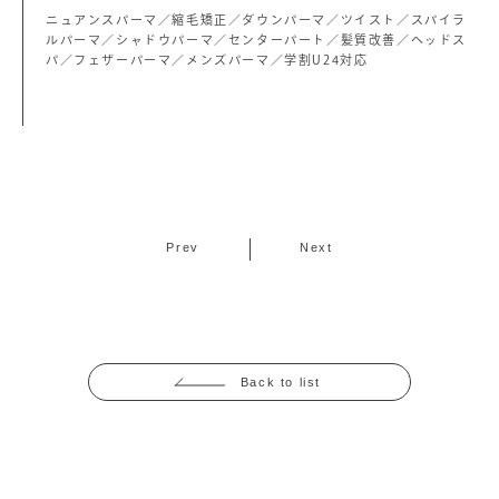
ニュアンスパーマ／縮毛矯正／ダウンパーマ／ツイスト／スパイラ
ルパーマ／シャドウパーマ／センターパート／髪質改善／ヘッドス
パ／フェザーパーマ／メンズパーマ／学割U24対応
Prev
Next
Back to list