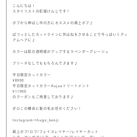
こんにちは！
スタイリストの釘尾けんじです！
ボブから伸ばし中の方にオススメの肩上ボブ♪
ぱつっとしたカットラインに外はねをさせることで今っぽいミディ
アムヘアに♪
カラーは肌の透明感がアップするラベンダーグレージュ
ブリーチなしでももちろんできます♪
平日限定カットカラー
¥8900
平日限定カットカラーAujuaトリートメント
¥11900
のクーポンもご用意しております♪
ぜひこの機会に髪の毛お任せください！
Instagram→huge_kenji
肩上ボブ/ロブ/フェイスレイヤー/レイヤーカット