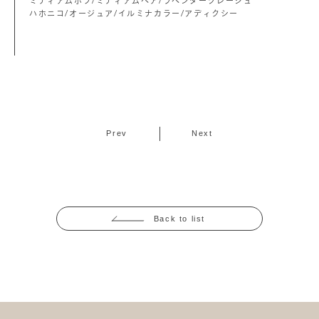
ミディアムボブ/ミディアムヘア/ラベンダーグレージュ
ハホニコ/オージュア/イルミナカラー/アディクシー
Prev
Next
Back to list