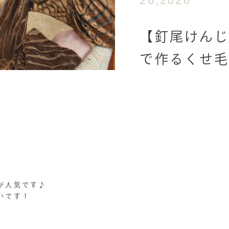
26,2026
【釘尾けんじ
で作るくせ
が人気です♪
いです！