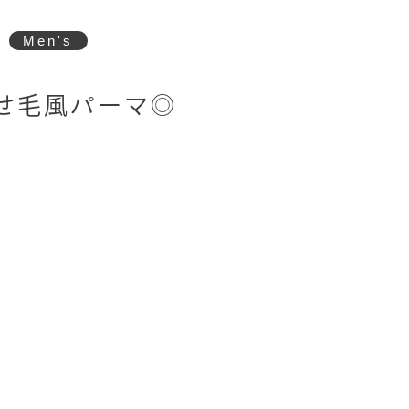
Men's
くせ毛風パーマ◎