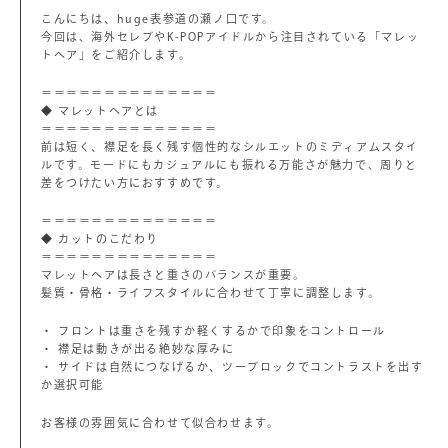
こんにちは、huge表参道の瀬ノ口です。
今回は、海外セレブやK-POPアイドルから注目されている「マレッ
トヘア」をご紹介します。
＝＝＝＝＝＝＝＝＝＝＝＝＝＝
◆ マレットヘアとは
＝＝＝＝＝＝＝＝＝＝＝＝＝＝
前は短く、襟足を長く残す個性的なシルエットのミディアムスタイ
ルです。モードにもカジュアルにも振れる万能さが魅力で、周りと
差をつけたい方におすすめです。
＝＝＝＝＝＝＝＝＝＝＝＝＝＝
◆ カットのこだわり
＝＝＝＝＝＝＝＝＝＝＝＝＝＝
マレットヘアは長さと重さのバランスが重要。
髪質・骨格・ライフスタイルに合わせて丁寧に調整します。
・ フロントは重さを残すか軽くするかで印象をコントロール
・ 襟足は動きが出る絶妙な厚みに
・ サイドは自然につなげるか、ツーブロックでコントラストを出す
か選択可能
お客様の雰囲気に合わせて似合わせます。