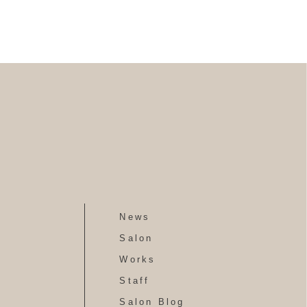
News
Salon
Works
Staff
Salon Blog