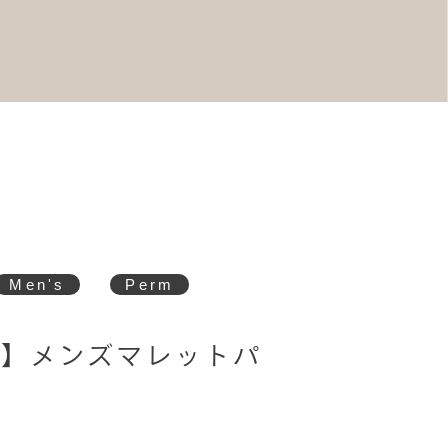
Men's
Perm
也】メンズマレットパ