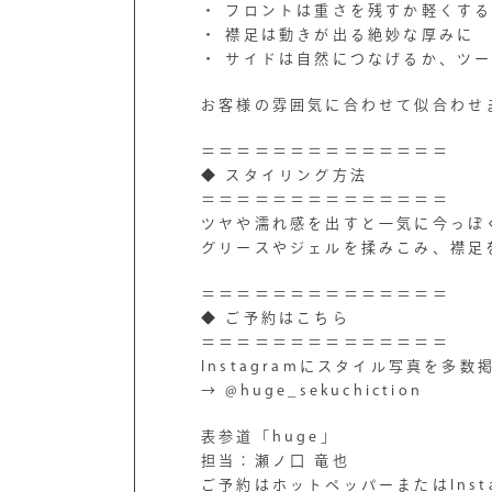
・ フロントは重さを残すか軽くす
・ 襟足は動きが出る絶妙な厚みに
・ サイドは自然につなげるか、ツ
お客様の雰囲気に合わせて似合わせ
＝＝＝＝＝＝＝＝＝＝＝＝＝＝
◆ スタイリング方法
＝＝＝＝＝＝＝＝＝＝＝＝＝＝
ツヤや濡れ感を出すと一気に今っぽ
グリースやジェルを揉みこみ、襟足
＝＝＝＝＝＝＝＝＝＝＝＝＝＝
◆ ご予約はこちら
＝＝＝＝＝＝＝＝＝＝＝＝＝＝
Instagramにスタイル写真を多
→ @huge_sekuchiction
表参道「huge」
担当：瀬ノ口 竜也
ご予約はホットペッパーまたはInst