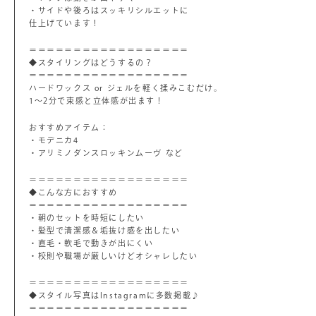
・サイドや後ろはスッキリシルエットに
仕上げています！
＝＝＝＝＝＝＝＝＝＝＝＝＝＝＝＝＝＝
◆スタイリングはどうするの？
＝＝＝＝＝＝＝＝＝＝＝＝＝＝＝＝＝＝
ハードワックス or ジェルを軽く揉みこむだけ。
1～2分で束感と立体感が出ます！
おすすめアイテム：
・モデニカ4
・アリミノダンスロッキンムーヴ など
＝＝＝＝＝＝＝＝＝＝＝＝＝＝＝＝＝＝
◆こんな方におすすめ
＝＝＝＝＝＝＝＝＝＝＝＝＝＝＝＝＝＝
・朝のセットを時短にしたい
・髪型で清潔感＆垢抜け感を出したい
・直毛・軟毛で動きが出にくい
・校則や職場が厳しいけどオシャレしたい
＝＝＝＝＝＝＝＝＝＝＝＝＝＝＝＝＝＝
◆スタイル写真はInstagramに多数掲載♪
＝＝＝＝＝＝＝＝＝＝＝＝＝＝＝＝＝＝