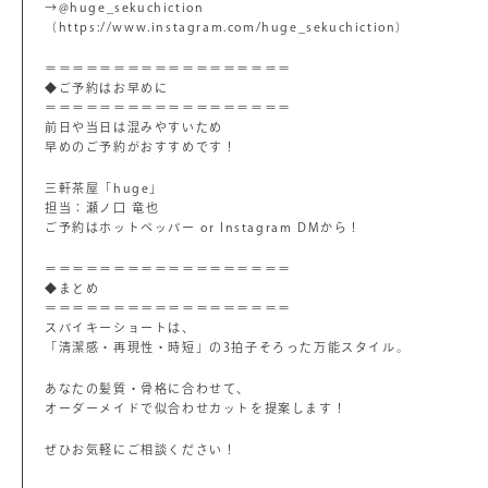
→@huge_sekuchiction
（https://www.instagram.com/huge_sekuchiction）
＝＝＝＝＝＝＝＝＝＝＝＝＝＝＝＝＝＝
◆ご予約はお早めに
＝＝＝＝＝＝＝＝＝＝＝＝＝＝＝＝＝＝
前日や当日は混みやすいため
早めのご予約がおすすめです！
三軒茶屋「huge」
担当：瀬ノ口 竜也
ご予約はホットペッパー or Instagram DMから！
＝＝＝＝＝＝＝＝＝＝＝＝＝＝＝＝＝＝
◆まとめ
＝＝＝＝＝＝＝＝＝＝＝＝＝＝＝＝＝＝
スパイキーショートは、
「清潔感・再現性・時短」の3拍子そろった万能スタイル。
あなたの髪質・骨格に合わせて、
オーダーメイドで似合わせカットを提案します！
ぜひお気軽にご相談ください！