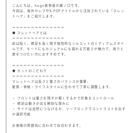
こんにちは、huge表参道の瀬ノ口です。
今回は、海外セレブやK-POPアイドルから注目されている「マレッ
トヘア」をご紹介します。
＝＝＝＝＝＝＝＝＝＝＝＝＝＝
◆ マレットヘアとは
＝＝＝＝＝＝＝＝＝＝＝＝＝＝
前は短く、襟足を長く残す個性的なシルエットのミディアムスタイ
ルです。モードにもカジュアルにも振れる万能さが魅力で、周りと
差をつけたい方におすすめです。
＝＝＝＝＝＝＝＝＝＝＝＝＝＝
◆ カットのこだわり
＝＝＝＝＝＝＝＝＝＝＝＝＝＝
マレットヘアは長さと重さのバランスが重要。
髪質・骨格・ライフスタイルに合わせて丁寧に調整します。
・ フロントは重さを残すか軽くするかで印象をコントロール
・ 襟足は動きが出る絶妙な厚みに
・ サイドは自然につなげるか、ツーブロックでコントラストを出す
か選択可能
お客様の雰囲気に合わせて似合わせます。