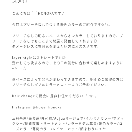
スメ◎
こんにちは＾＾HONOKAです♪
今回はブリーチなしでつくる暖色カラーのご紹介です☆*:..
ブリーチなしの明るいベースからオンカラーしておりますので、ブ
リーチなしでもここまで綺麗に発色してくれます◎
ダメージレスに雰囲気を変えたい方にオススメです.
layer styleはストレートでも◎
動かしても決まるので、その日の気分に合わせて楽しめますように
~^_－☆
※ベースによって発色が変わってきますので、明るめご希望の方は
ブリーチなしダブルカラーメニューよりご予約ください.
hair changeの機会に是非お任せください..°☆..。
Instagram @huge_honoka
三軒茶屋/表参道/外苑前/Aujuaオージュア/イルミナカラー/アディ
クシー/髪質改善トリートメント/カラーモデル募集/暖色カラー/ロ
ーズカラー/葡萄カラー/レイヤーカット/顔まわりレイヤー