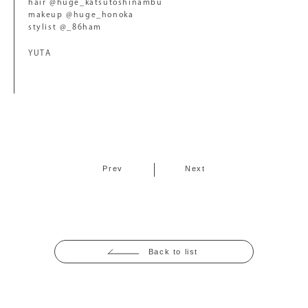
hair @huge_katsutoshinambu
makeup @huge_honoka
stylist @_86ham
YUTA
Prev
Next
Back to list