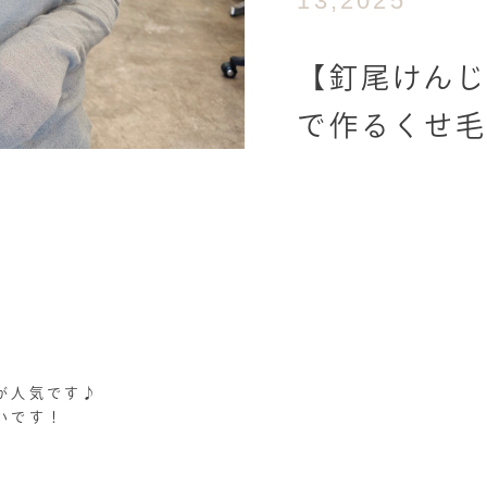
13,2025
【釘尾けんじ
で作るくせ
が人気です♪
いです！