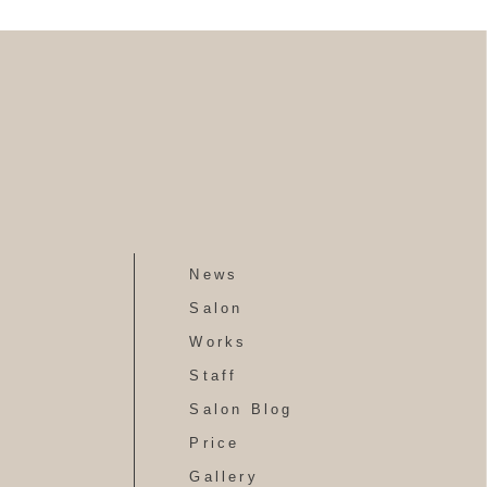
News
Salon
Works
Staff
Salon Blog
Price
Gallery