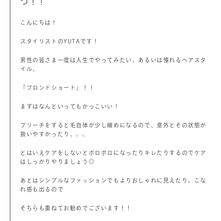
つ！！
こんにちは！
スタイリストのYUTAです！
男性の皆さま一度は人生でやってみたい、あるいは憧れるヘアスタ
イル、
「ブロンドショート」！！
まずはなんといってもかっこいい！
ブリーチをすると毛自体が少し細めになるので、意外とその状態が
扱いやすかったり、、、
とはいえケアをしないとボロボロになったりキレたりするのでケア
はしっかりやりましょう◎
あとはシンプルなファッションでもよりおしゃれに見えたり、こな
れ感も出るので
そちらも重ねてお勧めでございます！！