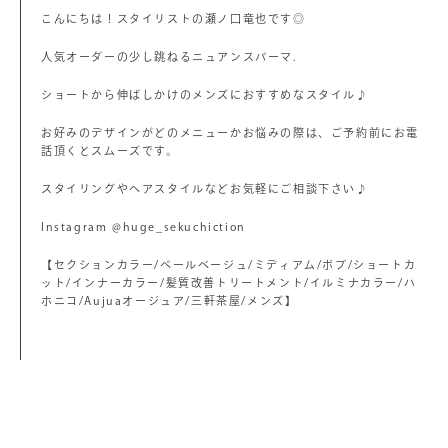
こんにちは！スタイリストの瀬ノ口竜也です◎
人気オーダーの少し跳ねるニュアンスパーマ.
ショートから伸ばしかけのメンズにおすすめなスタイル♪
お好みのデザインがどのメニューかお悩みの際は、ご予約前にお電
話頂くとスムーズです。
スタイリングやヘアスタイルなどお気軽にご相談下さい♪
Instagram @huge_sekuchiction
【セクションカラー/ペールベージュ/ミディアム/ボブ/ショートカ
ット/インナーカラー/髪質改善トリートメント/イルミナカラー/ハ
ホニコ/Aujuaオージュア/三軒茶屋/メンズ】