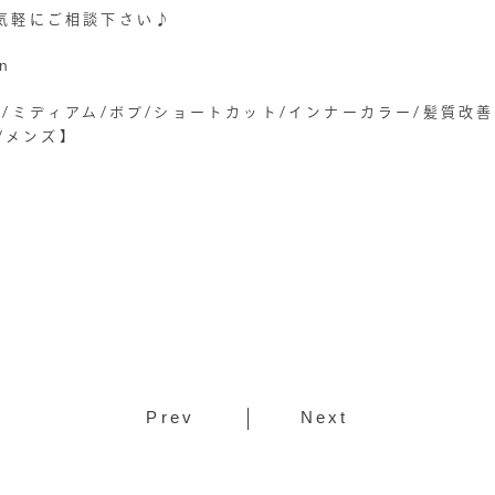
気軽にご相談下さい♪
on
/ミディアム/ボブ/ショートカット/インナーカラー/髪質改
屋/メンズ】
Prev
Next