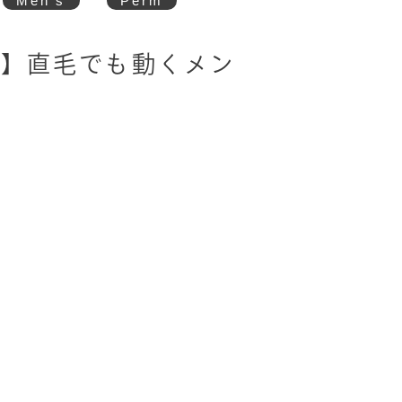
Men's
Perm
也】直毛でも動くメン