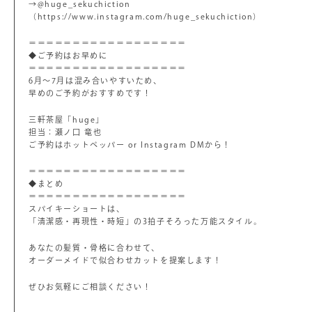
→@huge_sekuchiction
（https://www.instagram.com/huge_sekuchiction）
＝＝＝＝＝＝＝＝＝＝＝＝＝＝＝＝＝＝
◆ご予約はお早めに
＝＝＝＝＝＝＝＝＝＝＝＝＝＝＝＝＝＝
6月～7月は混み合いやすいため、
早めのご予約がおすすめです！
三軒茶屋「huge」
担当：瀬ノ口 竜也
ご予約はホットペッパー or Instagram DMから！
＝＝＝＝＝＝＝＝＝＝＝＝＝＝＝＝＝＝
◆まとめ
＝＝＝＝＝＝＝＝＝＝＝＝＝＝＝＝＝＝
スパイキーショートは、
「清潔感・再現性・時短」の3拍子そろった万能スタイル。
あなたの髪質・骨格に合わせて、
オーダーメイドで似合わせカットを提案します！
ぜひお気軽にご相談ください！