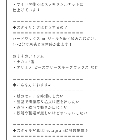
・サイドや後ろはスッキリシルエットに
仕上げています！
＝＝＝＝＝＝＝＝＝＝＝＝＝＝＝＝＝＝
◆スタイリングはどうするの？
＝＝＝＝＝＝＝＝＝＝＝＝＝＝＝＝＝＝
ハードワックス or ジェルを軽く揉みこむだけ。
1～2分で束感と立体感が出ます！
おすすめアイテム：
・ナカノ5番
・アリミノ ピースフリーズキープワックス など
＝＝＝＝＝＝＝＝＝＝＝＝＝＝＝＝＝＝
◆こんな方におすすめ
＝＝＝＝＝＝＝＝＝＝＝＝＝＝＝＝＝＝
・朝のセットを時短にしたい
・髪型で清潔感＆垢抜け感を出したい
・直毛・軟毛で動きが出にくい
・校則や職場が厳しいけどオシャレしたい
＝＝＝＝＝＝＝＝＝＝＝＝＝＝＝＝＝＝
◆スタイル写真はInstagramに多数掲載♪
＝＝＝＝＝＝＝＝＝＝＝＝＝＝＝＝＝＝