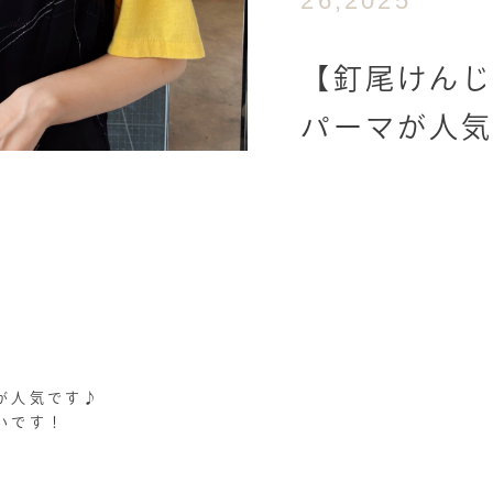
26,2025
【釘尾けんじ
パーマが人
が人気です♪
いです！