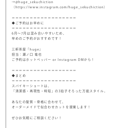
→@huge_sekuchiction
（https://www.instagram.com/huge_sekuchiction）
＝＝＝＝＝＝＝＝＝＝＝＝＝＝＝＝＝＝
◆ご予約はお早めに
＝＝＝＝＝＝＝＝＝＝＝＝＝＝＝＝＝＝
6月～7月は混み合いやすいため、
早めのご予約がおすすめです！
三軒茶屋「huge」
担当：瀬ノ口 竜也
ご予約はホットペッパー or Instagram DMから！
＝＝＝＝＝＝＝＝＝＝＝＝＝＝＝＝＝＝
◆まとめ
＝＝＝＝＝＝＝＝＝＝＝＝＝＝＝＝＝＝
スパイキーショートは、
「清潔感・再現性・時短」の3拍子そろった万能スタイル。
あなたの髪質・骨格に合わせて、
オーダーメイドで似合わせカットを提案します！
ぜひお気軽にご相談ください！