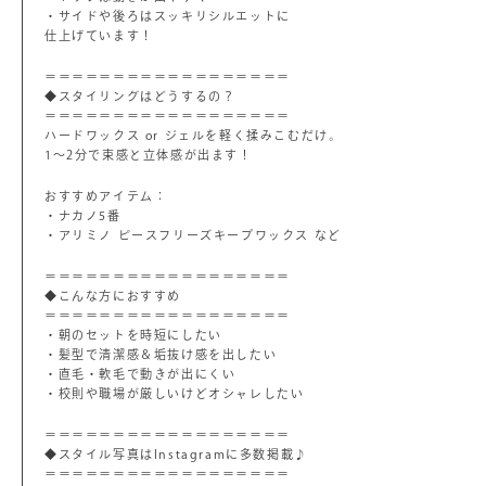
・サイドや後ろはスッキリシルエットに
仕上げています！
＝＝＝＝＝＝＝＝＝＝＝＝＝＝＝＝＝＝
◆スタイリングはどうするの？
＝＝＝＝＝＝＝＝＝＝＝＝＝＝＝＝＝＝
ハードワックス or ジェルを軽く揉みこむだけ。
1～2分で束感と立体感が出ます！
おすすめアイテム：
・ナカノ5番
・アリミノ ピースフリーズキープワックス など
＝＝＝＝＝＝＝＝＝＝＝＝＝＝＝＝＝＝
◆こんな方におすすめ
＝＝＝＝＝＝＝＝＝＝＝＝＝＝＝＝＝＝
・朝のセットを時短にしたい
・髪型で清潔感＆垢抜け感を出したい
・直毛・軟毛で動きが出にくい
・校則や職場が厳しいけどオシャレしたい
＝＝＝＝＝＝＝＝＝＝＝＝＝＝＝＝＝＝
◆スタイル写真はInstagramに多数掲載♪
＝＝＝＝＝＝＝＝＝＝＝＝＝＝＝＝＝＝