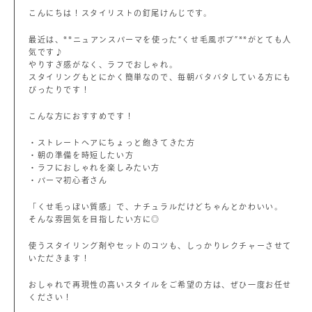
こんにちは！スタイリストの釘尾けんじです。
最近は、**ニュアンスパーマを使った“くせ毛風ボブ”**がとても人
気です♪
やりすぎ感がなく、ラフでおしゃれ。
スタイリングもとにかく簡単なので、毎朝バタバタしている方にも
ぴったりです！
こんな方におすすめです！
・ストレートヘアにちょっと飽きてきた方
・朝の準備を時短したい方
・ラフにおしゃれを楽しみたい方
・パーマ初心者さん
「くせ毛っぽい質感」で、ナチュラルだけどちゃんとかわいい。
そんな雰囲気を目指したい方に◎
使うスタイリング剤やセットのコツも、しっかりレクチャーさせて
いただきます！
おしゃれで再現性の高いスタイルをご希望の方は、ぜひ一度お任せ
ください！