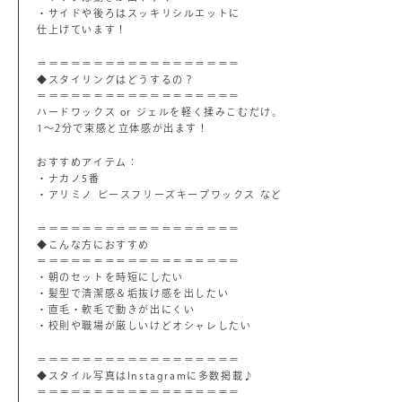
・サイドや後ろはスッキリシルエットに
仕上げています！
＝＝＝＝＝＝＝＝＝＝＝＝＝＝＝＝＝＝
◆スタイリングはどうするの？
＝＝＝＝＝＝＝＝＝＝＝＝＝＝＝＝＝＝
ハードワックス or ジェルを軽く揉みこむだけ。
1～2分で束感と立体感が出ます！
おすすめアイテム：
・ナカノ5番
・アリミノ ピースフリーズキープワックス など
＝＝＝＝＝＝＝＝＝＝＝＝＝＝＝＝＝＝
◆こんな方におすすめ
＝＝＝＝＝＝＝＝＝＝＝＝＝＝＝＝＝＝
・朝のセットを時短にしたい
・髪型で清潔感＆垢抜け感を出したい
・直毛・軟毛で動きが出にくい
・校則や職場が厳しいけどオシャレしたい
＝＝＝＝＝＝＝＝＝＝＝＝＝＝＝＝＝＝
◆スタイル写真はInstagramに多数掲載♪
＝＝＝＝＝＝＝＝＝＝＝＝＝＝＝＝＝＝