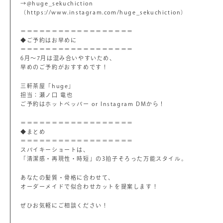
→@huge_sekuchiction
（https://www.instagram.com/huge_sekuchiction）
＝＝＝＝＝＝＝＝＝＝＝＝＝＝＝＝＝＝
◆ご予約はお早めに
＝＝＝＝＝＝＝＝＝＝＝＝＝＝＝＝＝＝
6月～7月は混み合いやすいため、
早めのご予約がおすすめです！
三軒茶屋「huge」
担当：瀬ノ口 竜也
ご予約はホットペッパー or Instagram DMから！
＝＝＝＝＝＝＝＝＝＝＝＝＝＝＝＝＝＝
◆まとめ
＝＝＝＝＝＝＝＝＝＝＝＝＝＝＝＝＝＝
スパイキーショートは、
「清潔感・再現性・時短」の3拍子そろった万能スタイル。
あなたの髪質・骨格に合わせて、
オーダーメイドで似合わせカットを提案します！
ぜひお気軽にご相談ください！