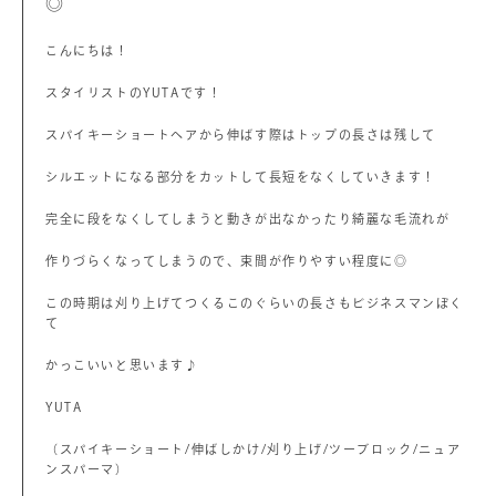
◎
こんにちは！
スタイリストのYUTAです！
スパイキーショートヘアから伸ばす際はトップの長さは残して
シルエットになる部分をカットして長短をなくしていきます！
完全に段をなくしてしまうと動きが出なかったり綺麗な毛流れが
作りづらくなってしまうので、束間が作りやすい程度に◎
この時期は刈り上げてつくるこのぐらいの長さもビジネスマンぽく
て
かっこいいと思います♪
YUTA
（スパイキーショート/伸ばしかけ/刈り上げ/ツーブロック/ニュア
ンスパーマ）