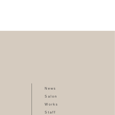
News
Salon
Works
Staff