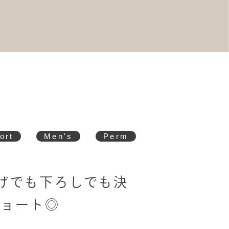
ort
Men's
Perm
上げでも下ろしでも決
ショート◎