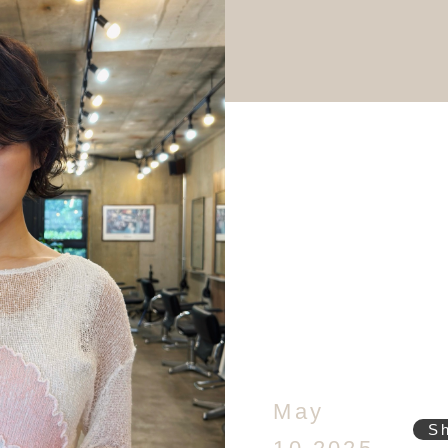
May
S