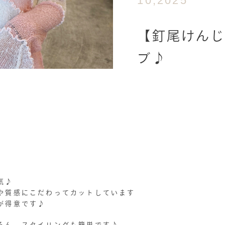
10,2025
【釘尾けん
ブ♪
気♪
や質感にこだわってカットしています
が得意です♪
ろん、スタイリングも簡単です♪