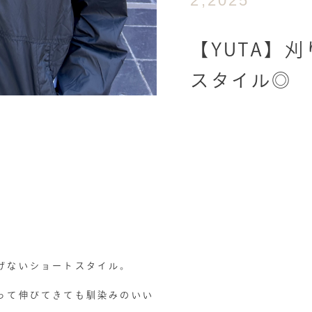
2,2025
【YUTA】
スタイル◎
げないショートスタイル。
って伸びてきても馴染みのいい