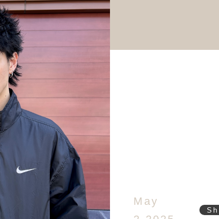
May
Sh