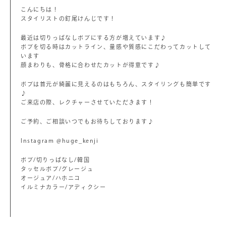
こんにちは！
スタイリストの釘尾けんじです！
最近は切りっぱなしボブにする方が増えています♪
ボブを切る時はカットライン、量感や質感にこだわってカットして
います
顔まわりも、骨格に合わせたカットが得意です♪
ボブは首元が綺麗に見えるのはもちろん、スタイリングも簡単です
♪
ご来店の際、レクチャーさせていただきます！
ご予約、ご相談いつでもお待ちしております♪
Instagram @huge_kenji
ボブ/切りっぱなし/韓国
タッセルボブ/グレージュ
オージュア/ハホニコ
イルミナカラー/アディクシー