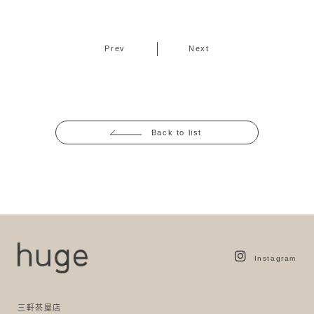
Prev
Next
Back to list
Instagram
三軒茶屋店