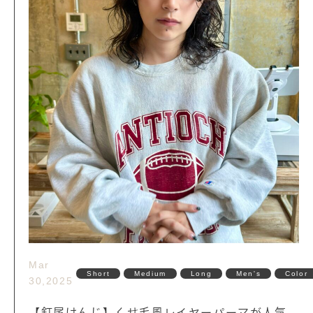
Mar
Short
Medium
Long
Men's
Color
30,2025
【釘尾けんじ】くせ毛風レイヤーパーマが人気