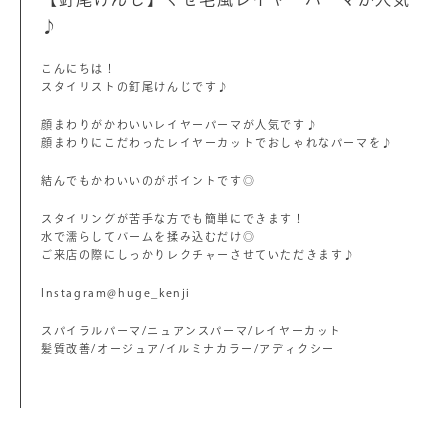
♪
こんにちは！
スタイリストの釘尾けんじです♪
顔まわりがかわいいレイヤーパーマが人気です♪
顔まわりにこだわったレイヤーカットでおしゃれなパーマを♪
結んでもかわいいのがポイントです◎
スタイリングが苦手な方でも簡単にできます！
水で濡らしてバームを揉み込むだけ◎
ご来店の際にしっかりレクチャーさせていただきます♪
Instagram@huge_kenji
スパイラルパーマ/ニュアンスパーマ/レイヤーカット
髪質改善/オージュア/イルミナカラー/アディクシー