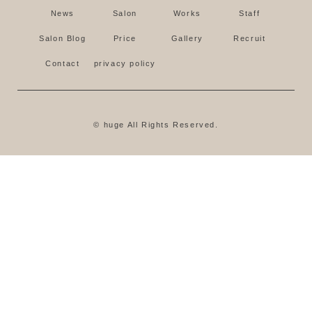
News
Salon
Works
Staff
Salon Blog
Price
Gallery
Recruit
Contact
privacy policy
© huge All Rights Reserved.