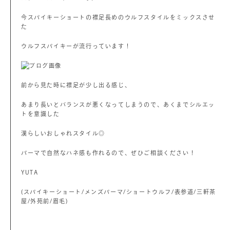
今スパイキーショートの襟足長めのウルフスタイルをミックスさせ
た
ウルフスパイキーが流行っています！
前から見た時に襟足が少し出る感じ、
あまり長いとバランスが悪くなってしまうので、あくまでシルエッ
トを意識した
漢らしいおしゃれスタイル◎
パーマで自然なハネ感も作れるので、ぜひご相談ください！
YUTA
(スパイキーショート/メンズパーマ/ショートウルフ/表参道/三軒茶
屋/外苑前/眉毛)