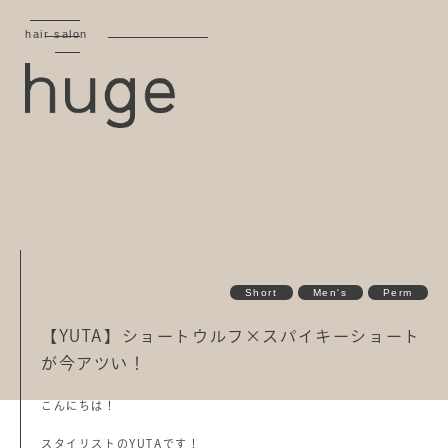
hair salon
Mar 30,2025
Short
Men's
Perm
【YUTA】ショートウルフ×スパイキーショート
が今アツい！
こんにちは！
スタイリストのYUTAです！