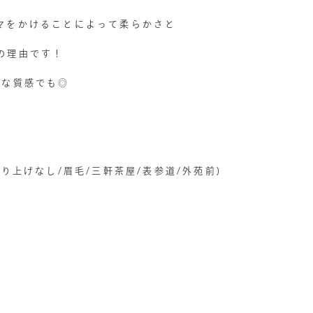
マをかけることによって柔らかさと
の理由です！
イな質感でも◎
り上げなし/眉毛/三軒茶屋/表参道/外苑前)