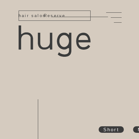
hair salon
Reserve
Mar
Short
23,2025