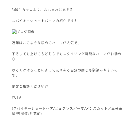
360°カッコよく、おしゃれに見える
スパイキーショートパーマの紹介です！
近年はこのような緩めのパーマが人気で、
下ろしても上げてもどちらでもスタイリング可能なパーマがお勧め
◎
ゆるくかけることによって元々ある自分の癖とも馴染みやすいの
で、
是非ご相談ください◎
YUTA
(スパイキーショートヘア/ニュアンスパーマ/メンズカット／三軒茶
屋/表参道/外苑前)