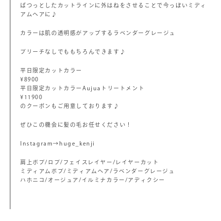
ぱつっとしたカットラインに外はねをさせることで今っぽいミディ
アムヘアに♪
カラーは肌の透明感がアップするラベンダーグレージュ
ブリーチなしでももちろんできます♪
平日限定カットカラー
¥8900
平日限定カットカラーAujuaトリートメント
¥11900
のクーポンもご用意しております♪
ぜひこの機会に髪の毛お任せください！
Instagram→huge_kenji
肩上ボブ/ロブ/フェイスレイヤー/レイヤーカット
ミディアムボブ/ミディアムヘア/ラベンダーグレージュ
ハホニコ/オージュア/イルミナカラー/アディクシー