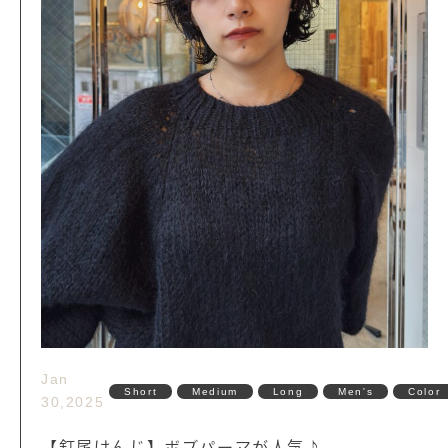
Jan
Short
Medium
Long
Men's
Color
30,2025
【釘尾けんじ】ボブパーマが人気♪