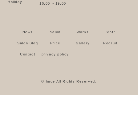
Holiday
10:00 ~ 19:00
News
Salon
Works
Staff
Salon Blog
Price
Gallery
Recruit
Contact
privacy policy
© huge All Rights Reserved.