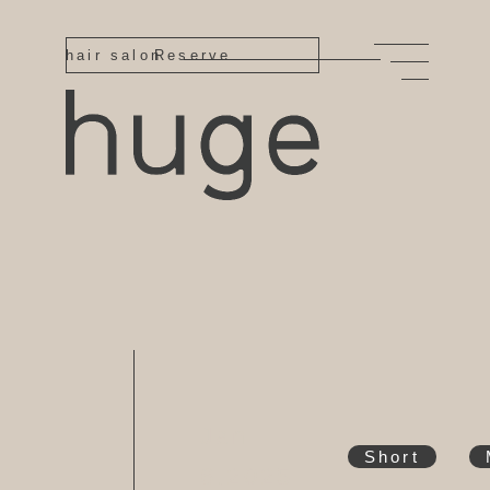
hair salon
Reserve
Jan
Short
6,2025