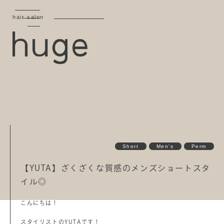
hair salon
Dec 23,2024
Short
Men's
Perm
【YUTA】ざくざくな質感のメンズショートスタ
イル◎
こんにちは！
スタイリストのYUTAです！