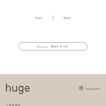
Prev
Next
Back to list
Instagram
三軒茶屋店