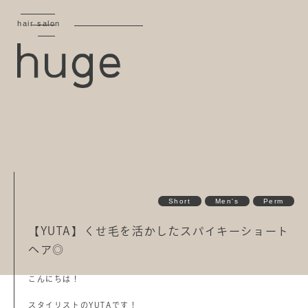
hair salon
Dec 15,2024
Short
Men's
Perm
【YUTA】くせ毛を活かしたスパイキーショート
ヘア◎
こんにちは！
スタイリストのYUTAです！