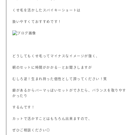
くせ毛を活かしたスパイキーショートは
扱いやすくておすすめです！
どうしてもくせ毛ってマイナスなイメージが強く、
朝のセットに時間がかかる…とお聞きしますが
むしろ逆！生まれ持った個性として誇ってください！笑
癖があるからパーマっぽいセットができたら、バランスを取りやす
かったり
するんです！
カットで活かすことはもちろん出来ますので、
ぜひご相談ください◎